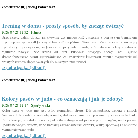
komentarze (0)
|
dodaj komentarz
Trening w domu - prosty sposób, by zacząć ćwiczyć
2026-07-28 12:32 -
Fitness
Brak czasu, daleki dojazd na siłownię czy niepewność związana z pierwszym treningiem
często sprawiają, że odkładamy aktywność na później. Tymczasem ćwiczenia w domu mogą
być dobrym początkiem, zwłaszcza w przypadku osób, które dopiero chcą zbudować
regularne nawyki. Nie trzeba od razu kupować drogiego sprzętu ani układać
skomplikowanego planu. Najważniejsze jest znalezienie kilkunastu minut i rozpoczęcie od
prostych ruchów dopasowanych do własnych możliwości.
czytaj więcej... (kliknij)
komentarze (0)
|
dodaj komentarz
Kolory pasów w judo - co oznaczają i jak je zdobyć
2026-07-28 12:17 -
Sporty walki
Kolor pasa w judo nie jest tylko elementem stroju. Dla zawodnika, trenera i innych
ćwiczących to czytelny znak etapu nauki, doświadczenia oraz poziomu opanowania technik.
Pas pokazuje, że judoka przeszedł określoną drogę – od pierwszych treningów, nauki padów
i podstawowych rzutów, aż po bardziej zaawansowane techniki, walkę sportową i świadome
rozumienie zasad judo.
czytaj więcej... (kliknij)