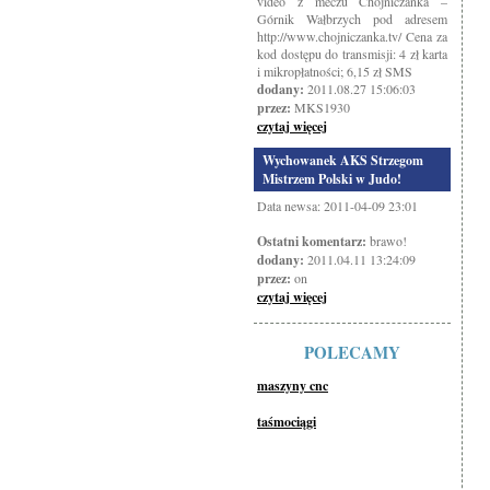
video z meczu Chojniczanka –
Górnik Wałbrzych pod adresem
http://www.chojniczanka.tv/ Cena za
kod dostępu do transmisji: 4 zł karta
i mikropłatności; 6,15 zł SMS
dodany:
2011.08.27 15:06:03
przez:
MKS1930
czytaj więcej
Wychowanek AKS Strzegom
Mistrzem Polski w Judo!
Data newsa: 2011-04-09 23:01
Ostatni komentarz:
brawo!
dodany:
2011.04.11 13:24:09
przez:
on
czytaj więcej
POLECAMY
maszyny cnc
taśmociągi