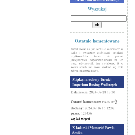
Wyszukaj
Ostatnio komentowane
Publikowane na tym serwisie komentarze są
tylko i wyłącznie osobistymi opiniami
użytkowników. Serwis nie ponosi
jakiejkolwiek odpowiedzialności za ich
treść. Użytkownik jest świadomy, iż w
komentarzach nie może znaleźć się treść
zabroniona przez prawo.
Międzynarodowy Turniej
Imperium Boxing Wałbrzych
Data newsa: 2024-08-28 13:30
Ostatni komentarz:
FAJNIE👌
dodany:
2024.09.16 15:12:02
przez:
123456
czytaj więcej
X kolarski Memoriał Pawła
Sosika