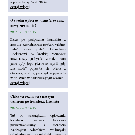
reprezentacją Czech 90:49!
czytaj więcej
O swoim wyborze i transferze nasz
nowy zawodnik!
2026-06-03 14:18
Zaraz po podpisaniu kontraktu z
nowym zawodnikiem postanowiliśmy
zadać kilka pytań Leemetowi
Böcklerowi. W krótkiej rozmowie
nasz nowy „nabytek” zdradził nam
jakie były jego pierwsze myśli, gdy
„na stole” pojawiła się oferta z
Górnika, a także, jaka będzie jego rola
w drużynie w nadchodzącym sezonie.
czytaj więcej
Ciekawa rozmowa z naszym
trenerem po transferze Leemeta
2026-06-02 14:17
Tuż po wczorajszym ogłoszeniu
transferu Leemeta Böcklera
porozmawialiśmy z trenerem
Andrzejem Adamkiem. Wałbrzyski
szkoleniowiec opowiedział nam o