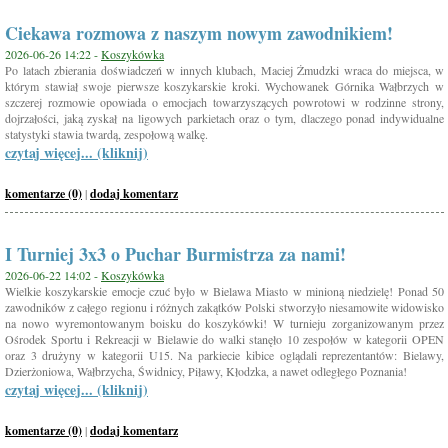
Ciekawa rozmowa z naszym nowym zawodnikiem!
2026-06-26 14:22 -
Koszykówka
Po latach zbierania doświadczeń w innych klubach, Maciej Żmudzki wraca do miejsca, w
którym stawiał swoje pierwsze koszykarskie kroki. Wychowanek Górnika Wałbrzych w
szczerej rozmowie opowiada o emocjach towarzyszących powrotowi w rodzinne strony,
dojrzałości, jaką zyskał na ligowych parkietach oraz o tym, dlaczego ponad indywidualne
statystyki stawia twardą, zespołową walkę.
czytaj więcej... (kliknij)
komentarze (0)
|
dodaj komentarz
I Turniej 3x3 o Puchar Burmistrza za nami!
2026-06-22 14:02 -
Koszykówka
Wielkie koszykarskie emocje czuć było w Bielawa Miasto w minioną niedzielę! Ponad 50
zawodników z całego regionu i różnych zakątków Polski stworzyło niesamowite widowisko
na nowo wyremontowanym boisku do koszykówki! W turnieju zorganizowanym przez
Ośrodek Sportu i Rekreacji w Bielawie do walki stanęło 10 zespołów w kategorii OPEN
oraz 3 drużyny w kategorii U15. Na parkiecie kibice oglądali reprezentantów: Bielawy,
Dzierżoniowa, Wałbrzycha, Świdnicy, Piławy, Kłodzka, a nawet odległego Poznania!
czytaj więcej... (kliknij)
komentarze (0)
|
dodaj komentarz