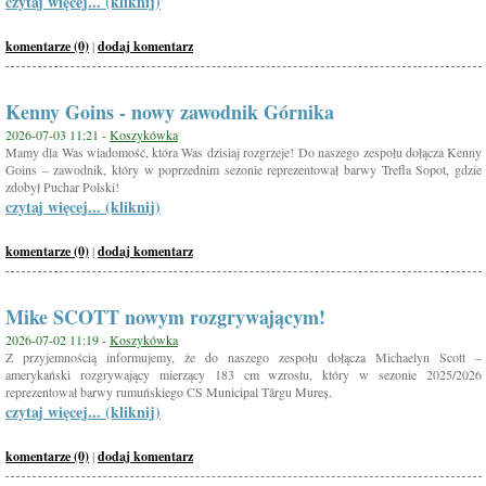
czytaj więcej... (kliknij)
komentarze (0)
|
dodaj komentarz
Kenny Goins - nowy zawodnik Górnika
2026-07-03 11:21 -
Koszykówka
Mamy dla Was wiadomość, która Was dzisiaj rozgrzeje! Do naszego zespołu dołącza Kenny
Goins – zawodnik, który w poprzednim sezonie reprezentował barwy Trefla Sopot, gdzie
zdobył Puchar Polski!
czytaj więcej... (kliknij)
komentarze (0)
|
dodaj komentarz
Mike SCOTT nowym rozgrywającym!
2026-07-02 11:19 -
Koszykówka
Z przyjemnością informujemy, że do naszego zespołu dołącza Michaelyn Scott –
amerykański rozgrywający mierzący 183 cm wzrostu, który w sezonie 2025/2026
reprezentował barwy rumuńskiego CS Municipal Târgu Mureș.
czytaj więcej... (kliknij)
komentarze (0)
|
dodaj komentarz