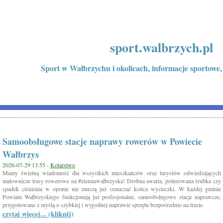
sport.walbrzych.pl
Sport w Wałbrzychu i okolicach, informacje sportowe,
Samoobsługowe stacje naprawy rowerów w Powiecie
Wałbrzys
2026-07-29 13:55 -
Kolarstwo
Mamy świetną wiadomość dla wszystkich mieszkańców oraz turystów odwiedzających
malownicze trasy rowerowe na #ziemiawałbrzyska! Drobna awaria, poluzowana śrubka czy
spadek ciśnienia w oponie nie muszą już oznaczać końca wycieczki. W każdej gminie
Powiatu Wałbrzyskiego funkcjonują już profesjonalne, samoobsługowe stacje naprawcze,
przygotowane z myślą o szybkiej i wygodnej naprawie sprzętu bezpośrednio na trasie.
czytaj więcej... (kliknij)