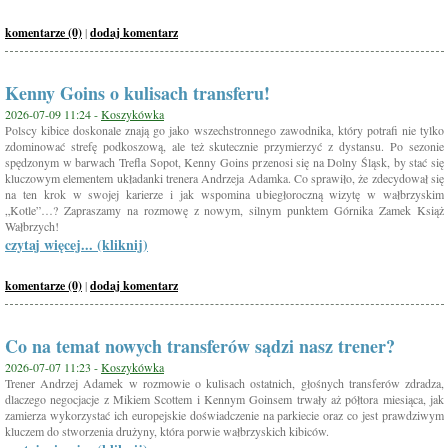
komentarze (0)
|
dodaj komentarz
Kenny Goins o kulisach transferu!
2026-07-09 11:24 -
Koszykówka
Polscy kibice doskonale znają go jako wszechstronnego zawodnika, który potrafi nie tylko
zdominować strefę podkoszową, ale też skutecznie przymierzyć z dystansu. Po sezonie
spędzonym w barwach Trefla Sopot, Kenny Goins przenosi się na Dolny Śląsk, by stać się
kluczowym elementem układanki trenera Andrzeja Adamka. Co sprawiło, że zdecydował się
na ten krok w swojej karierze i jak wspomina ubiegłoroczną wizytę w wałbrzyskim
„Kotle”…? Zapraszamy na rozmowę z nowym, silnym punktem Górnika Zamek Książ
Wałbrzych!
czytaj więcej... (kliknij)
komentarze (0)
|
dodaj komentarz
Co na temat nowych transferów sądzi nasz trener?
2026-07-07 11:23 -
Koszykówka
Trener Andrzej Adamek w rozmowie o kulisach ostatnich, głośnych transferów zdradza,
dlaczego negocjacje z Mikiem Scottem i Kennym Goinsem trwały aż półtora miesiąca, jak
zamierza wykorzystać ich europejskie doświadczenie na parkiecie oraz co jest prawdziwym
kluczem do stworzenia drużyny, która porwie wałbrzyskich kibiców.