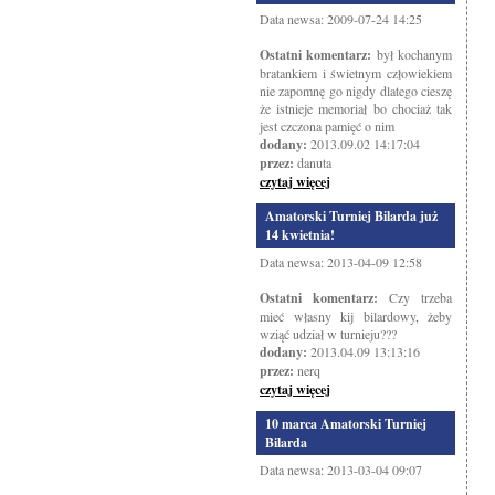
Data newsa: 2009-07-24 14:25
Ostatni komentarz:
był kochanym
bratankiem i świetnym człowiekiem
nie zapomnę go nigdy dlatego cieszę
że istnieje memoriał bo chociaż tak
jest czczona pamięć o nim
dodany:
2013.09.02 14:17:04
przez:
danuta
czytaj więcej
Amatorski Turniej Bilarda już
14 kwietnia!
Data newsa: 2013-04-09 12:58
Ostatni komentarz:
Czy trzeba
mieć własny kij bilardowy, żeby
wziąć udział w turnieju???
dodany:
2013.04.09 13:13:16
przez:
nerq
czytaj więcej
10 marca Amatorski Turniej
Bilarda
Data newsa: 2013-03-04 09:07