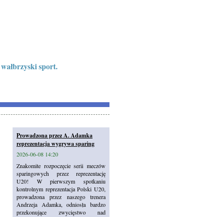
 wałbrzyski sport.
Prowadzona przez A. Adamka
reprezentacja wygrywa sparing
2026-06-08 14:20
Znakomite rozpoczęcie serii meczów
sparingowych przez reprezentację
U20! W pierwszym spotkaniu
kontrolnym reprezentacja Polski U20,
prowadzona przez naszego trenera
Andrzeja Adamka, odniosła bardzo
przekonujące zwycięstwo nad