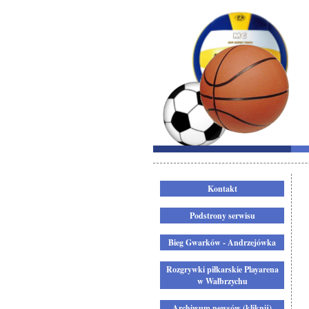
Kontakt
Podstrony serwisu
Bieg Gwarków - Andrzejówka
Rozgrywki piłkarskie Playarena
w Wałbrzychu
Archiwum newsów (kliknij)