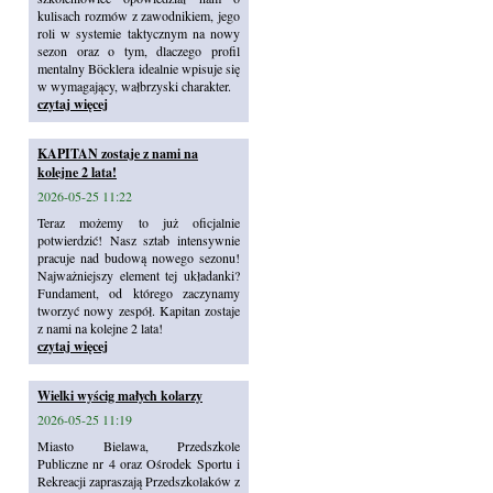
kulisach rozmów z zawodnikiem, jego
roli w systemie taktycznym na nowy
sezon oraz o tym, dlaczego profil
mentalny Böcklera idealnie wpisuje się
w wymagający, wałbrzyski charakter.
czytaj więcej
KAPITAN zostaje z nami na
kolejne 2 lata!
2026-05-25 11:22
Teraz możemy to już oficjalnie
potwierdzić! Nasz sztab intensywnie
pracuje nad budową nowego sezonu!
Najważniejszy element tej układanki?
Fundament, od którego zaczynamy
tworzyć nowy zespół. Kapitan zostaje
z nami na kolejne 2 lata!
czytaj więcej
Wielki wyścig małych kolarzy
2026-05-25 11:19
Miasto Bielawa, Przedszkole
Publiczne nr 4 oraz Ośrodek Sportu i
Rekreacji zapraszają Przedszkolaków z