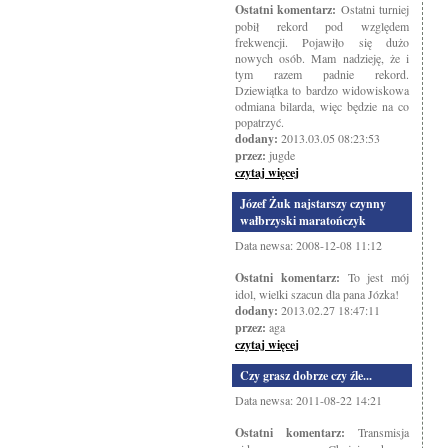
Ostatni komentarz:
Ostatni turniej
pobił rekord pod względem
frekwencji. Pojawiło się dużo
nowych osób. Mam nadzieję, że i
tym razem padnie rekord.
Dziewiątka to bardzo widowiskowa
odmiana bilarda, więc będzie na co
popatrzyć.
dodany:
2013.03.05 08:23:53
przez:
jugde
czytaj więcej
Józef Żuk najstarszy czynny
wałbrzyski maratończyk
Data newsa: 2008-12-08 11:12
Ostatni komentarz:
To jest mój
idol, wielki szacun dla pana Józka!
dodany:
2013.02.27 18:47:11
przez:
aga
czytaj więcej
Czy grasz dobrze czy źle...
Data newsa: 2011-08-22 14:21
Ostatni komentarz:
Transmisja