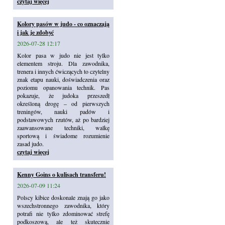
czytaj więcej
Kolory pasów w judo - co oznaczają
i jak je zdobyć
2026-07-28 12:17
Kolor pasa w judo nie jest tylko
elementem stroju. Dla zawodnika,
trenera i innych ćwiczących to czytelny
znak etapu nauki, doświadczenia oraz
poziomu opanowania technik. Pas
pokazuje, że judoka przeszedł
określoną drogę – od pierwszych
treningów, nauki padów i
podstawowych rzutów, aż po bardziej
zaawansowane techniki, walkę
sportową i świadome rozumienie
zasad judo.
czytaj więcej
Kenny Goins o kulisach transferu!
2026-07-09 11:24
Polscy kibice doskonale znają go jako
wszechstronnego zawodnika, który
potrafi nie tylko zdominować strefę
podkoszową, ale też skutecznie