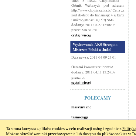
video z meczu Chojniczanka –
Górnik Wałbrzych pod adresem
http://www.chojniczanka.tv/ Cena za
kod dostępu do transmisji: 4 zł karta
i mikropłatności; 6,15 zł SMS
dodany:
2011.08.27 15:06:03
przez:
MKS1930
czytaj więcej
Wychowanek AKS Strzegom
Mistrzem Polski w Judo!
Data newsa: 2011-04-09 23:01
Ostatni komentarz:
brawo!
dodany:
2011.04.11 13:24:09
przez:
on
czytaj więcej
POLECAMY
maszyny cnc
taśmociągi
Ta strona korzysta z plików cookies w celu realizacji usług i zgodnie z
Polityk
Możesz określić warunki przechowywania lub dostępu do plików cookies w Two