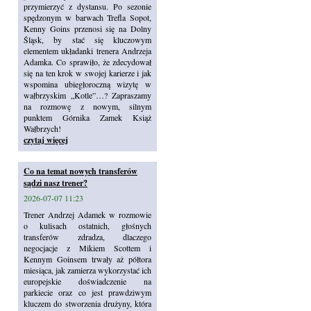
przymierzyć z dystansu. Po sezonie
spędzonym w barwach Trefla Sopot,
Kenny Goins przenosi się na Dolny
Śląsk, by stać się kluczowym
elementem układanki trenera Andrzeja
Adamka. Co sprawiło, że zdecydował
się na ten krok w swojej karierze i jak
wspomina ubiegłoroczną wizytę w
wałbrzyskim „Kotle”…? Zapraszamy
na rozmowę z nowym, silnym
punktem Górnika Zamek Książ
Wałbrzych!
czytaj więcej
Co na temat nowych transferów
sądzi nasz trener?
2026-07-07 11:23
Trener Andrzej Adamek w rozmowie
o kulisach ostatnich, głośnych
transferów zdradza, dlaczego
negocjacje z Mikiem Scottem i
Kennym Goinsem trwały aż półtora
miesiąca, jak zamierza wykorzystać ich
europejskie doświadczenie na
parkiecie oraz co jest prawdziwym
kluczem do stworzenia drużyny, która