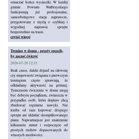
oznaczać końca wycieczki. W każdej
gminie Powiatu Wałbrzyskiego
funkcjonują już profesjonalne,
samoobsługowe stacje naprawcze,
przygotowane z myślą o szybkiej i
wygodnej naprawie sprzętu
bezpośrednio na trasie.
czytaj więcej
Trening w domu - prosty sposób,
by zacząć ćwiczyć
2026-07-28 12:32
Brak czasu, daleki dojazd na siłownię
czy niepewność związana z pierwszym
treningiem często sprawiają, że
odkładamy aktywność na później.
Tymczasem ćwiczenia w domu mogą
być dobrym początkiem, zwłaszcza w
przypadku osób, które dopiero chcą
zbudować regularne nawyki. Nie
trzeba od razu kupować drogiego
sprzętu ani układać skomplikowanego
planu. Najważniejsze jest znalezienie
kilkunastu minut i rozpoczęcie od
prostych ruchów dopasowanych do
własnych możliwości.