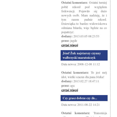
Ostatni komentarz:
Ostatni turniej
pobił rekord pod względem
frekwencji. Pojawiło się dużo
nowych osób. Mam nadzieję, że i
tym razem padnie rekord.
Dziewiątka to bardzo widowiskowa
odmiana bilarda, więc będzie na co
popatrzyć.
dodany:
2013.03.05 08:23:53
przez:
jugde
czytaj więcej
Józef Żuk najstarszy czynny
wałbrzyski maratończyk
Data newsa: 2008-12-08 11:12
Ostatni komentarz:
To jest mój
idol, wielki szacun dla pana Józka!
dodany:
2013.02.27 18:47:11
przez:
aga
czytaj więcej
Czy grasz dobrze czy źle...
Data newsa: 2011-08-22 14:21
Ostatni komentarz:
Transmisja