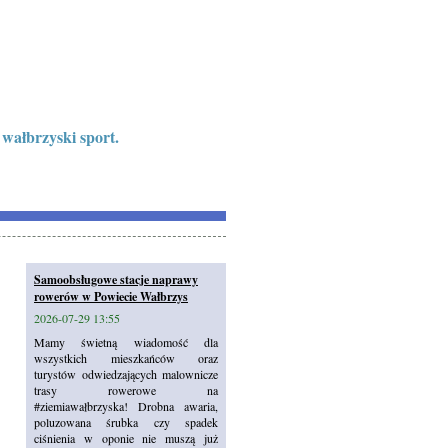
 wałbrzyski sport.
Samoobsługowe stacje naprawy
rowerów w Powiecie Wałbrzys
2026-07-29 13:55
Mamy świetną wiadomość dla
wszystkich mieszkańców oraz
turystów odwiedzających malownicze
trasy rowerowe na
#ziemiawałbrzyska! Drobna awaria,
poluzowana śrubka czy spadek
ciśnienia w oponie nie muszą już