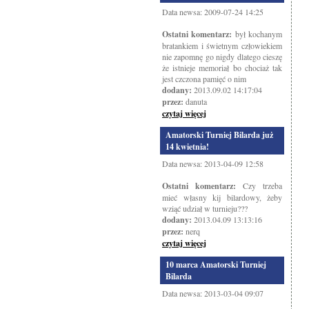
Data newsa: 2009-07-24 14:25
Ostatni komentarz:
był kochanym
bratankiem i świetnym człowiekiem
nie zapomnę go nigdy dlatego cieszę
że istnieje memoriał bo chociaż tak
jest czczona pamięć o nim
dodany:
2013.09.02 14:17:04
przez:
danuta
czytaj więcej
Amatorski Turniej Bilarda już
14 kwietnia!
Data newsa: 2013-04-09 12:58
Ostatni komentarz:
Czy trzeba
mieć własny kij bilardowy, żeby
wziąć udział w turnieju???
dodany:
2013.04.09 13:13:16
przez:
nerq
czytaj więcej
10 marca Amatorski Turniej
Bilarda
Data newsa: 2013-03-04 09:07