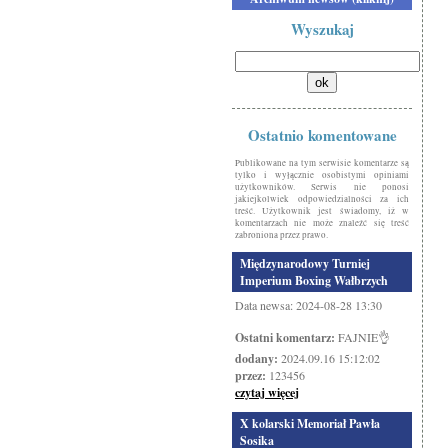
Wyszukaj
Ostatnio komentowane
Publikowane na tym serwisie komentarze są
tylko i wyłącznie osobistymi opiniami
użytkowników. Serwis nie ponosi
jakiejkolwiek odpowiedzialności za ich
treść. Użytkownik jest świadomy, iż w
komentarzach nie może znaleźć się treść
zabroniona przez prawo.
Międzynarodowy Turniej
Imperium Boxing Wałbrzych
Data newsa: 2024-08-28 13:30
Ostatni komentarz:
FAJNIE👌
dodany:
2024.09.16 15:12:02
przez:
123456
czytaj więcej
X kolarski Memoriał Pawła
Sosika