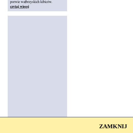
porwie wałbrzyskich kibiców.
czytaj więcej
ZAMKNIJ