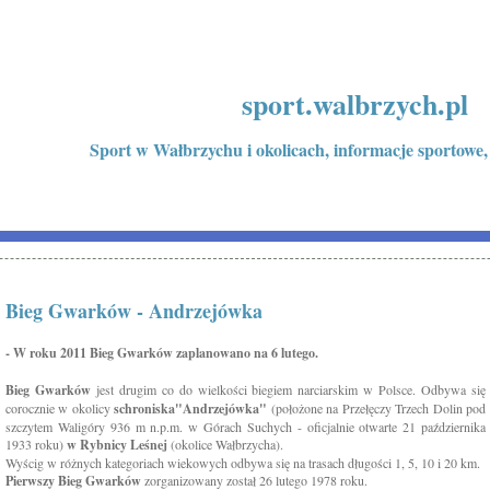
sport.walbrzych.pl
Sport w Wałbrzychu i okolicach, informacje sportowe,
Bieg Gwarków - Andrzejówka
- W roku 2011 Bieg Gwarków zaplanowano na 6 lutego.
Bieg Gwarków
jest drugim co do wielkości biegiem narciarskim w Polsce. Odbywa się
corocznie w okolicy
schroniska"Andrzejówka"
(położone na Przełęczy Trzech Dolin pod
szczytem Waligóry 936 m n.p.m. w Górach Suchych - oficjalnie otwarte 21 października
1933 roku)
w Rybnicy Leśnej
(okolice Wałbrzycha).
Wyścig w różnych kategoriach wiekowych odbywa się na trasach długości 1, 5, 10 i 20 km.
Pierwszy Bieg Gwarków
zorganizowany został 26 lutego 1978 roku.