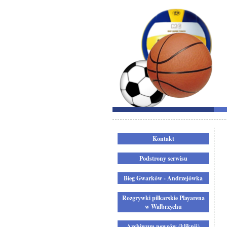
Kontakt
Podstrony serwisu
Bieg Gwarków - Andrzejówka
Rozgrywki piłkarskie Playarena
w Wałbrzychu
Archiwum newsów (kliknij)