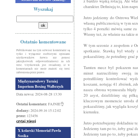
z bardzo wąską rotacją. Ale wła
charakter. Definiują to, kim napr
Wyszukaj
Jutro jedziemy do Ostrowa Wiel
własną publicznością w tym sezo
tylko 4 porażki mówią same za 
Wiemy też, że właśnie na takie 
Ostatnio komentowane
W tym sezonie z zespołem z Os
spotkanie. Stawką był wtedy 
Publikowane na tym serwisie komentarze są
tylko i wyłącznie osobistymi opiniami
pokazaliśmy, że potrafimy grać 
użytkowników. Serwis nie ponosi
jakiejkolwiek odpowiedzialności za ich
treść. Użytkownik jest świadomy, iż w
Tamten mecz był pokazem nasz
komentarzach nie może znaleźć się treść
minut narzuciliśmy swoją i
zabroniona przez prawo.
potrafiliśmy kontrolować wyd
Międzynarodowy Turniej
koszami, notując 41 zbiórek, zd
Imperium Boxing Wałbrzych
nasza obrona wymuszała błędy 
Data newsa: 2024-08-28 13:30
20 asyst, dzieliliśmy się pił
kluczowym momencie urosła d
Ostatni komentarz:
FAJNIE👌
pokazaliśmy, jak wygląda kosz
dodany:
2024.09.16 15:12:02
kierunku.
przez:
123456
czytaj więcej
Jutro potrzebujemy dokładnie t
Jedziemy tam po to, żeby grać da
X kolarski Memoriał Pawła
Jedziemy tam po to, żeby pokaza
Sosika