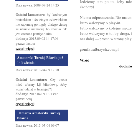
Jedziemy tam po to, żeby udow
Data newsa: 2009-07-24 14:25
skończył.
Ostatni komentarz:
był kochanym
Nie ma odpuszczania. Nie ma co
bratankiem i świetnym człowiekiem
Jutro walczymy o play-in.
nie zapomnę go nigdy dlatego cieszę
Jutro walczymy o kolejne mecze
że istnieje memoriał bo chociaż tak
Jutro walczymy o to, by droga, 
jest czczona pamięć o nim
dodany:
2013.09.02 14:17:04
nas dalej — prosto w stronę play
przez:
danuta
czytaj więcej
gornikwalbrzych.com.pl
Amatorski Turniej Bilarda już
Wróć
14 kwietnia!
dodaj 
Data newsa: 2013-04-09 12:58
Ostatni komentarz:
Czy trzeba
mieć własny kij bilardowy, żeby
wziąć udział w turnieju???
dodany:
2013.04.09 13:13:16
przez:
nerq
czytaj więcej
10 marca Amatorski Turniej
Bilarda
Data newsa: 2013-03-04 09:07