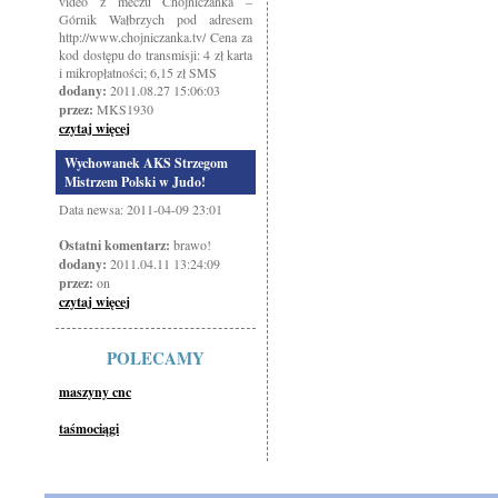
video z meczu Chojniczanka –
Górnik Wałbrzych pod adresem
http://www.chojniczanka.tv/ Cena za
kod dostępu do transmisji: 4 zł karta
i mikropłatności; 6,15 zł SMS
dodany:
2011.08.27 15:06:03
przez:
MKS1930
czytaj więcej
Wychowanek AKS Strzegom
Mistrzem Polski w Judo!
Data newsa: 2011-04-09 23:01
Ostatni komentarz:
brawo!
dodany:
2011.04.11 13:24:09
przez:
on
czytaj więcej
POLECAMY
maszyny cnc
taśmociągi