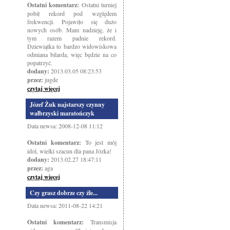
Ostatni komentarz:
Ostatni turniej
pobił rekord pod względem
frekwencji. Pojawiło się dużo
nowych osób. Mam nadzieję, że i
tym razem padnie rekord.
Dziewiątka to bardzo widowiskowa
odmiana bilarda, więc będzie na co
popatrzyć.
dodany:
2013.03.05 08:23:53
przez:
jugde
czytaj więcej
Józef Żuk najstarszy czynny
wałbrzyski maratończyk
Data newsa: 2008-12-08 11:12
Ostatni komentarz:
To jest mój
idol, wielki szacun dla pana Józka!
dodany:
2013.02.27 18:47:11
przez:
aga
czytaj więcej
Czy grasz dobrze czy źle...
Data newsa: 2011-08-22 14:21
Ostatni komentarz:
Transmisja