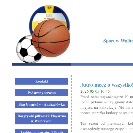
Sport w Wałbrz
Kontakt
Jutro mecz o wszystko
2026-05-05 10:45
Podstrony serwisu
Przed nami najważniejsze 40 m
jedno pytanie – czy gramy dale
Bieg Gwarków - Andrzejówka
miejsca na kalkulacje. Nie ma
mecze, porażka kończy naszą d
Rozgrywki piłkarskie Playarena
w Wałbrzychu
Ten sezon od pierwszych kol
oszczędzały naszego zespołu, 
Archiwum newsów (kliknij)