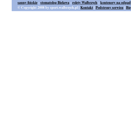
sauny fińskie
-
stomatolog Bielawa
-
rolety Wałbrzych
-
kontenery na odpad
© Copyright 2008 by sport.walbrzych.pl |
Kontakt
|
Podstrony serwisu
|
Bi