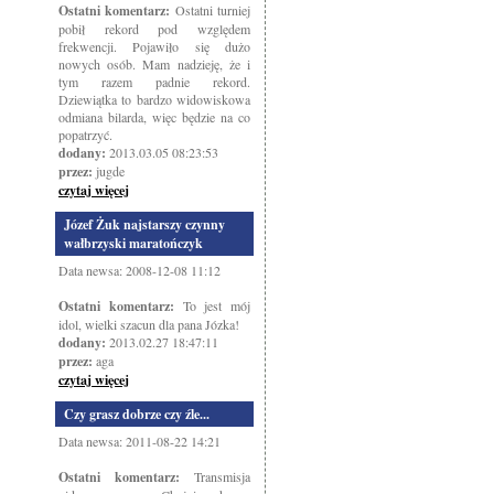
Ostatni komentarz:
Ostatni turniej
pobił rekord pod względem
frekwencji. Pojawiło się dużo
nowych osób. Mam nadzieję, że i
tym razem padnie rekord.
Dziewiątka to bardzo widowiskowa
odmiana bilarda, więc będzie na co
popatrzyć.
dodany:
2013.03.05 08:23:53
przez:
jugde
czytaj więcej
Józef Żuk najstarszy czynny
wałbrzyski maratończyk
Data newsa: 2008-12-08 11:12
Ostatni komentarz:
To jest mój
idol, wielki szacun dla pana Józka!
dodany:
2013.02.27 18:47:11
przez:
aga
czytaj więcej
Czy grasz dobrze czy źle...
Data newsa: 2011-08-22 14:21
Ostatni komentarz:
Transmisja