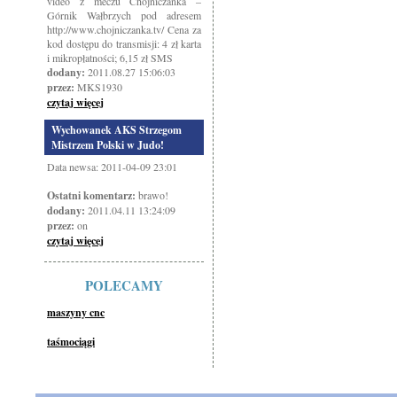
video z meczu Chojniczanka –
Górnik Wałbrzych pod adresem
http://www.chojniczanka.tv/ Cena za
kod dostępu do transmisji: 4 zł karta
i mikropłatności; 6,15 zł SMS
dodany:
2011.08.27 15:06:03
przez:
MKS1930
czytaj więcej
Wychowanek AKS Strzegom
Mistrzem Polski w Judo!
Data newsa: 2011-04-09 23:01
Ostatni komentarz:
brawo!
dodany:
2011.04.11 13:24:09
przez:
on
czytaj więcej
POLECAMY
maszyny cnc
taśmociągi