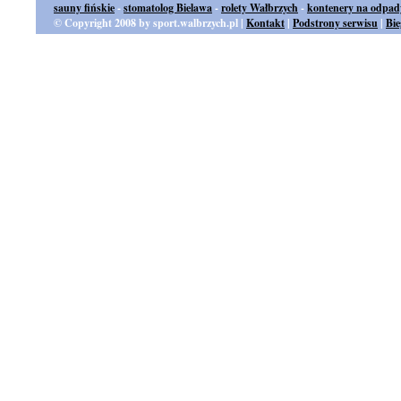
sauny fińskie
-
stomatolog Bielawa
-
rolety Wałbrzych
-
kontenery na odpad
© Copyright 2008 by sport.walbrzych.pl |
Kontakt
|
Podstrony serwisu
|
Bi