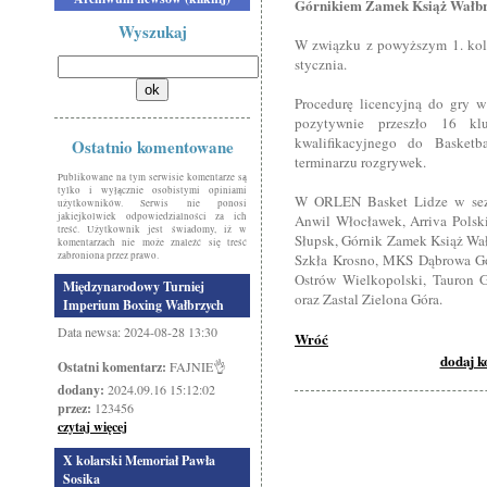
Górnikiem Zamek Książ Wałb
Wyszukaj
W związku z powyższym 1. kole
stycznia.
Procedurę licencyjną do gry
pozytywnie przeszło 16 k
kwalifikacyjnego do Basket
Ostatnio komentowane
terminarzu rozgrywek.
Publikowane na tym serwisie komentarze są
tylko i wyłącznie osobistymi opiniami
W ORLEN Basket Lidze w sez
użytkowników. Serwis nie ponosi
jakiejkolwiek odpowiedzialności za ich
Anwil Włocławek, Arriva Polsk
treść. Użytkownik jest świadomy, iż w
Słupsk, Górnik Zamek Książ Wał
komentarzach nie może znaleźć się treść
zabroniona przez prawo.
Szkła Krosno, MKS Dąbrowa Gór
Ostrów Wielkopolski, Tauron 
Międzynarodowy Turniej
oraz Zastal Zielona Góra.
Imperium Boxing Wałbrzych
Data newsa: 2024-08-28 13:30
Wróć
dodaj 
Ostatni komentarz:
FAJNIE👌
dodany:
2024.09.16 15:12:02
przez:
123456
czytaj więcej
X kolarski Memoriał Pawła
Sosika