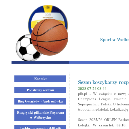
Sport w Wałbrz
Kontakt
Sezon koszykarzy rozpo
2025-07-24 08:44
Podstrony serwisu
plk.pl - W związku z nową da
Champions League zmianie u
Bieg Gwarków - Andrzejówka
Superpucharu Polski. O trofeu
(sobota i niedziela). Lokalizacj
Rozgrywki piłkarskie Playarena
w Wałbrzychu
Sezon 2025/26 ORLEN Basket L
W czwartek 02.10.
kolejki.
Archiwum newsów (kliknij)