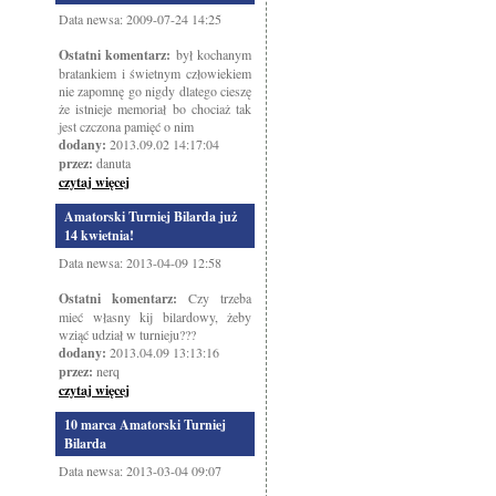
Data newsa: 2009-07-24 14:25
Ostatni komentarz:
był kochanym
bratankiem i świetnym człowiekiem
nie zapomnę go nigdy dlatego cieszę
że istnieje memoriał bo chociaż tak
jest czczona pamięć o nim
dodany:
2013.09.02 14:17:04
przez:
danuta
czytaj więcej
Amatorski Turniej Bilarda już
14 kwietnia!
Data newsa: 2013-04-09 12:58
Ostatni komentarz:
Czy trzeba
mieć własny kij bilardowy, żeby
wziąć udział w turnieju???
dodany:
2013.04.09 13:13:16
przez:
nerq
czytaj więcej
10 marca Amatorski Turniej
Bilarda
Data newsa: 2013-03-04 09:07